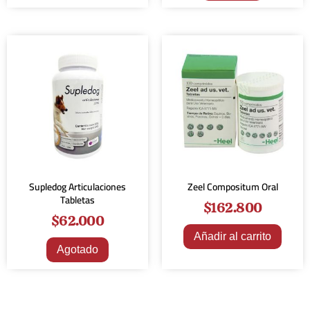
Supledog Articulaciones
Zeel Compositum Oral
Tabletas
$
162.800
$
62.000
Añadir al carrito
Agotado