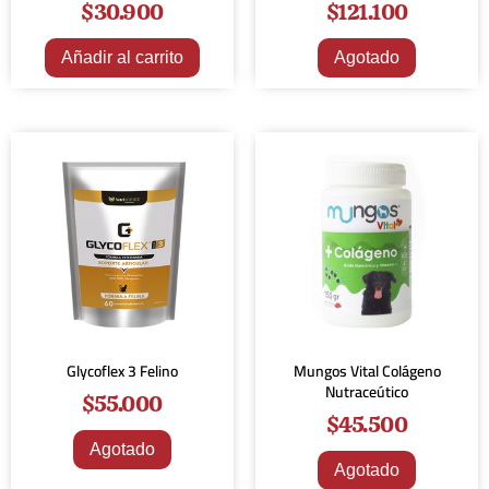
$
30.900
$
121.100
Añadir al carrito
Agotado
Glycoflex 3 Felino
Mungos Vital Colágeno
Nutraceútico
$
55.000
$
45.500
Agotado
Agotado