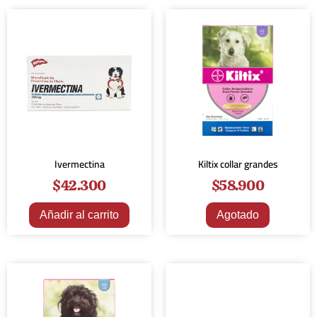
Ivermectina
Kiltix collar grandes
$
42.300
$
58.900
Añadir al carrito
Agotado