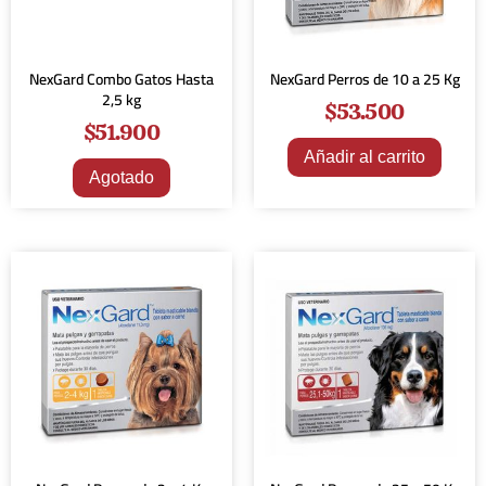
NexGard Combo Gatos Hasta
NexGard Perros de 10 a 25 Kg
2,5 kg
$
53.500
$
51.900
Añadir al carrito
Agotado