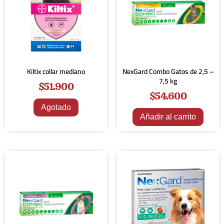
Kiltix collar mediano
NexGard Combo Gatos de 2,5 –
7,5 kg
$
51.900
$
54.600
Agotado
Añadir al carrito