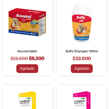
¡Oferta!
Asuntol Jabón
Bolfo Shampoo 100ml
$
12.400
$
8.300
$
22.900
Agotado
Agotado
¡Oferta!
¡Oferta!