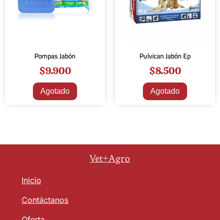
Pompas Jabón
Pulvican Jabón Ep
$
9.900
$
8.500
Agotado
Agotado
Vet+Agro
Inicio
Contáctanos
Oferta