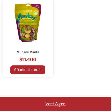
Mungos Menta
$
11.400
Añadir al carrito
Vet+Agro