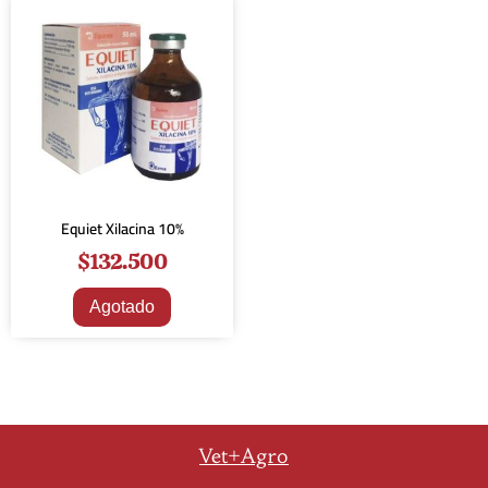
Equiet Xilacina 10%
$
132.500
Agotado
Vet+Agro