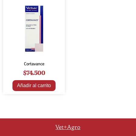
Cortavance
$
74.500
Añadir al carrito
Vet+Agro