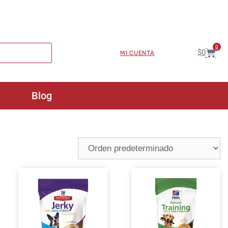
0
$
0
MI CUENTA
Blog