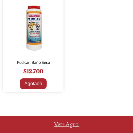
Pedican Baño Seco
$
12.700
Agotado
Vet+Agro