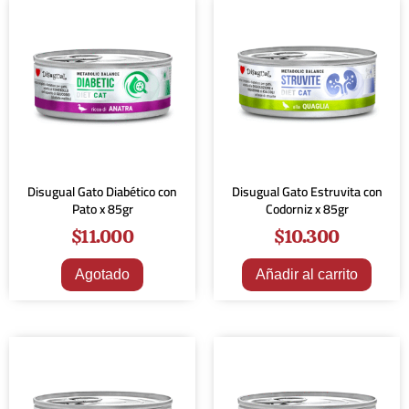
Disugual Gato Diabético con
Disugual Gato Estruvita con
Pato x 85gr
Codorniz x 85gr
$
11.000
$
10.300
Agotado
Añadir al carrito