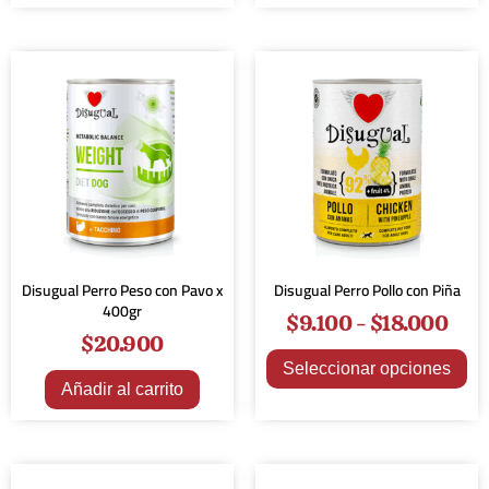
Disugual Perro Peso con Pavo x
Disugual Perro Pollo con Piña
400gr
$
9.100
-
$
18.000
$
20.900
Seleccionar opciones
Añadir al carrito
¡Oferta!