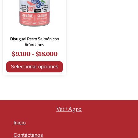
Disugual Perro Salmón con
Arándanos
$
9.100
-
$
18.000
Seleccionar opciones
Vet+Agro
Inicio
Contáctanos