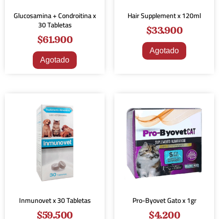
Glucosamina + Condroitina x
Hair Supplement x 120ml
30 Tabletas
$
33.900
$
61.900
Agotado
Agotado
Inmunovet x 30 Tabletas
Pro-Byovet Gato x 1gr
$
59.500
$
4.200