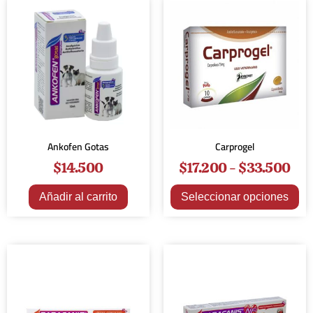
Ankofen Gotas
Carprogel
$
14.500
$
17.200
-
$
33.500
Añadir al carrito
Seleccionar opciones