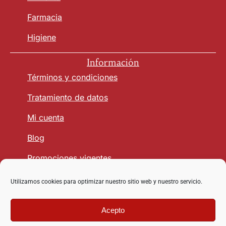
Farmacia
Higiene
Información
Términos y condiciones
Tratamiento de datos
Mi cuenta
Blog
Promociones vigentes
Utilizamos cookies para optimizar nuestro sitio web y nuestro servicio.
Seguridad y Confianza
Acepto
Copyright © 2026 vetmasagro.com | Derechos reservados