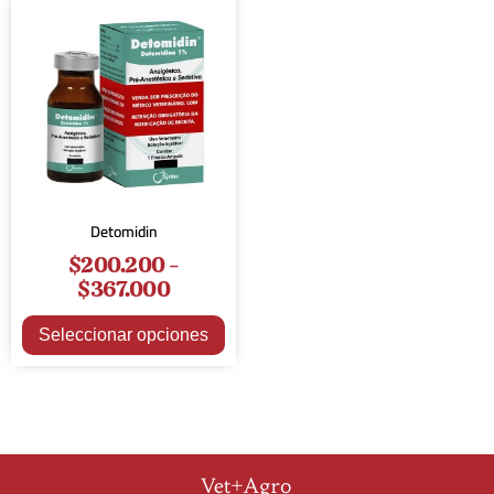
Detomidin
$
200.200
-
$
367.000
Seleccionar opciones
Vet+Agro