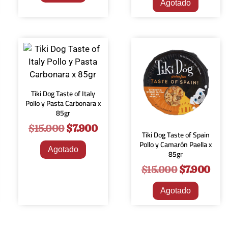
Agotado
¡Oferta!
¡Oferta!
Tiki Dog Taste of Italy
Pollo y Pasta Carbonara x
85gr
$
15.000
$
7.900
Tiki Dog Taste of Spain
Pollo y Camarón Paella x
Agotado
85gr
$
15.000
$
7.900
Agotado