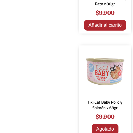
Pato x 80gr
$
9.900
Añadir al carrito
Tiki Cat Baby Pollo y
Salmón x 68gr
$
9.900
Agotado