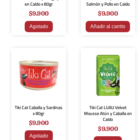
en Caldo x 80gr
Salmón y Pollo en Caldo
$
9.900
$
9.900
Agotado
Añadir al carrito
Tiki Cat Caballa y Sardinas
Tiki Cat LUAU Velvet
x 80gr
Mousse Atún y Caballa en
Caldo
$
9.900
$
9.900
Agotado