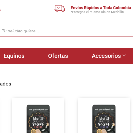
Envíos Rápidos a Toda Colombia
s
*Entregas el mismo Día en Medellín
Equinos
Ofertas
Accesorios
tados