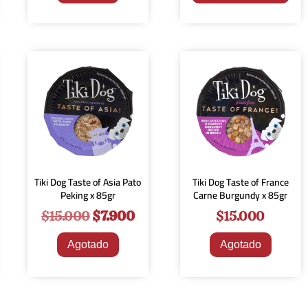
¡Oferta!
Tiki Dog Taste of Asia Pato
Tiki Dog Taste of France
Peking x 85gr
Carne Burgundy x 85gr
$
15.000
$
7.900
$
15.000
Agotado
Agotado