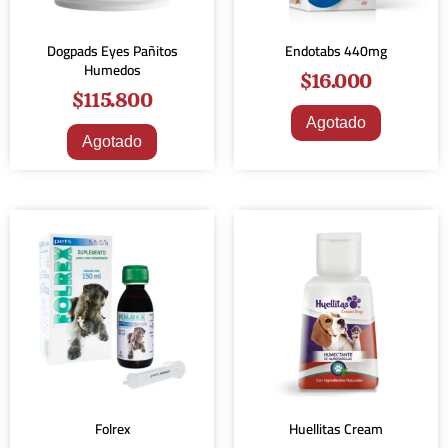
Dogpads Eyes Pañitos
Endotabs 440mg
Humedos
$
16.000
$
115.800
Agotado
Agotado
Folrex
Huellitas Cream