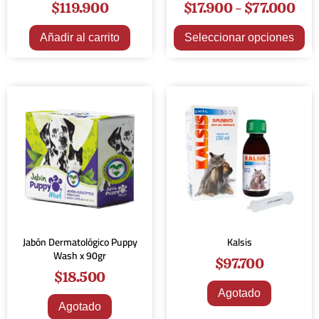
$
119.900
$
17.900
-
$
77.000
Añadir al carrito
Seleccionar opciones
Jabón Dermatológico Puppy
Kalsis
Wash x 90gr
$
97.700
$
18.500
Agotado
Agotado