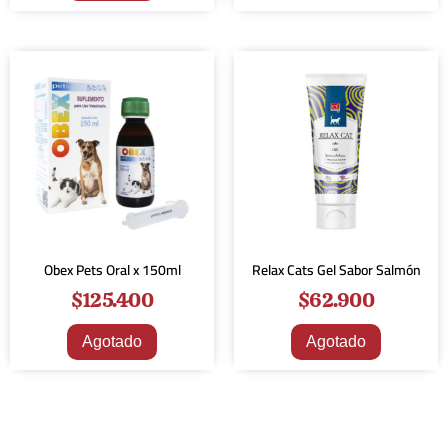
Obex Pets Oral x 150ml
Relax Cats Gel Sabor Salmón
$
125.400
$
62.900
Agotado
Agotado