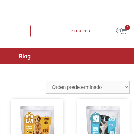
0
$
0
MI CUENTA
Blog