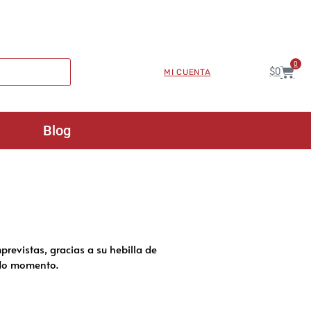
0
$
0
MI CUENTA
Blog
previstas, gracias a su hebilla de
odo momento.