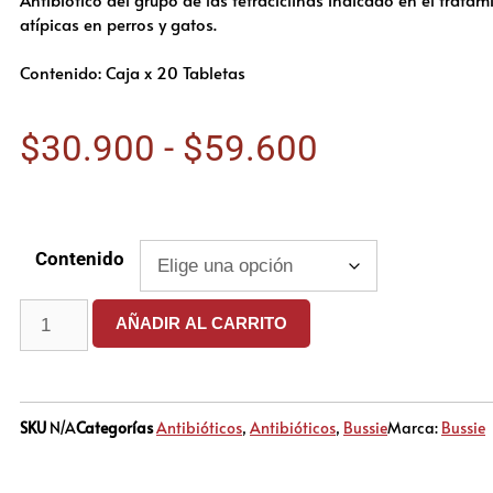
atípicas en perros y gatos.
Contenido: Caja x 20 Tabletas
$
30.900
-
$
59.600
Contenido
AÑADIR AL CARRITO
SKU
N/A
Categorías
Antibióticos
,
Antibióticos
,
Bussie
Marca:
Bussie