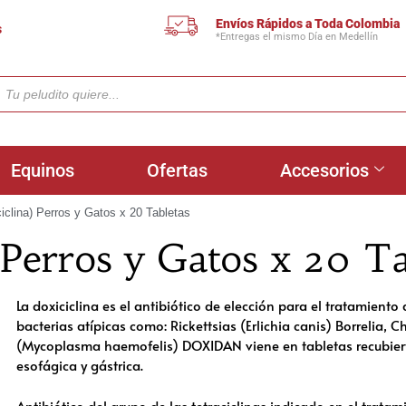
Envíos Rápidos a Toda Colombia
s
*Entregas el mismo Día en Medellín
Equinos
Ofertas
Accesorios
iclina) Perros y Gatos x 20 Tabletas
 Perros y Gatos x 20 Ta
La doxiciclina es el antibiótico de elección para el tratamient
bacterias atípicas como: Rickettsias (Erlichia canis) Borrelia
(Mycoplasma haemofelis) DOXIDAN viene en tabletas recubierta
esofágica y gástrica.
Antibiótico del grupo de las tetraciclinas indicado en el tratam