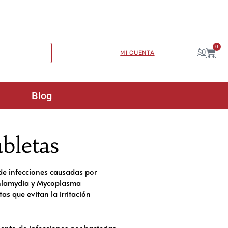
0
$
0
MI CUENTA
Blog
bletas
o de infecciones causadas por
, Chlamydia y Mycoplasma
s que evitan la irritación
iento de infecciones por bacterias