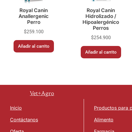
Royal Canin
Royal Canin
Anallergenic
Hidrolizado /
Perro
Hipoalergénico
Perros
$
259.100
$
254.900
Añadir al carrito
Añadir al carrito
Vet+Agro
Inicio
Productos para 
Contáctanos
Alimento
Oferta
Farmacia