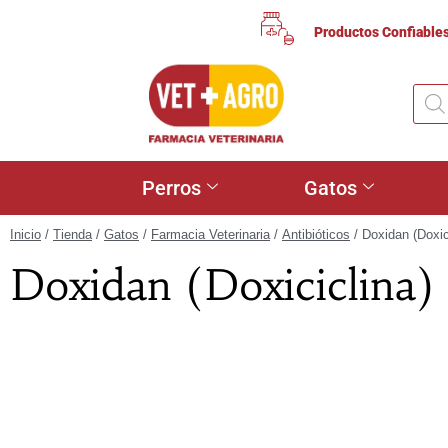
Productos Confiable
Perros
Gatos
Inicio
/
Tienda
/
Gatos
/
Farmacia Veterinaria
/
Antibióticos
/ Doxidan (Doxic
Doxidan (Doxiciclina)