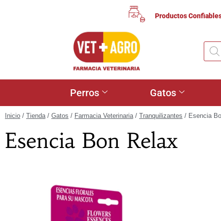
Productos Confiable
Perros
Gatos
Inicio
/
Tienda
/
Gatos
/
Farmacia Veterinaria
/
Tranquilizantes
/ Esencia Bo
Esencia Bon Relax