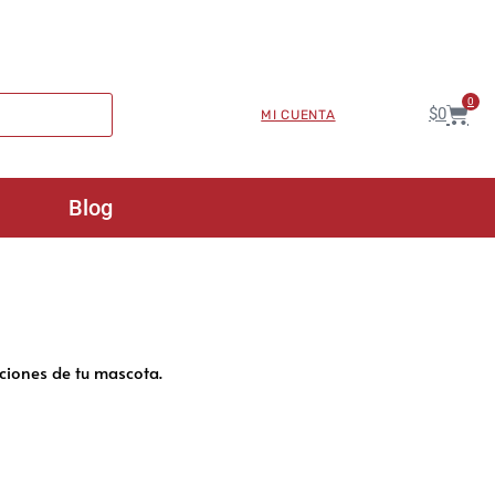
0
$
0
MI CUENTA
Blog
mociones de tu mascota.