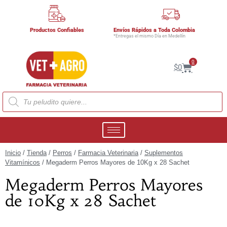
Productos Confiables
Envíos Rápidos a Toda Colombia
*Entregas el mismo Día en Medellín
0
$
0
Inicio
/
Tienda
/
Perros
/
Farmacia Veterinaria
/
Suplementos
Vitamínicos
/ Megaderm Perros Mayores de 10Kg x 28 Sachet
Megaderm Perros Mayores
de 10Kg x 28 Sachet