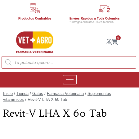
Productos Confiables
Envíos Rápidos a Toda Colombia
*Entregas el mismo Día en Medellín
0
$
0
Inicio
/
Tienda
/
Gatos
/
Farmacia Veterinaria
/
Suplementos
vitamínicos
/ Revit-V LHA X 60 Tab
Revit-V LHA X 60 Tab