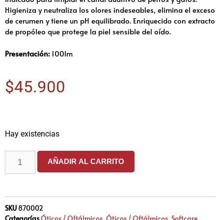
Higieniza y neutraliza los olores indeseables, elimina el exceso
de cerumen y tiene un pH equilibrado. Enriquecido con extracto
de propóleo que protege la piel sensible del oído.
Presentación:
100lm
$
45.900
Hay existencias
AÑADIR AL CARRITO
SKU
870002
Categorías
Óticos / Oftálmicos
,
Óticos / Oftálmicos
,
Softcare