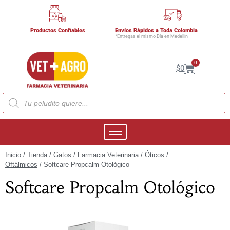
Productos Confiables
Envíos Rápidos a Toda Colombia
*Entregas el mismo Día en Medellín
0
$
0
Inicio
/
Tienda
/
Gatos
/
Farmacia Veterinaria
/
Óticos /
Oftálmicos
/ Softcare Propcalm Otológico
Softcare Propcalm Otológico