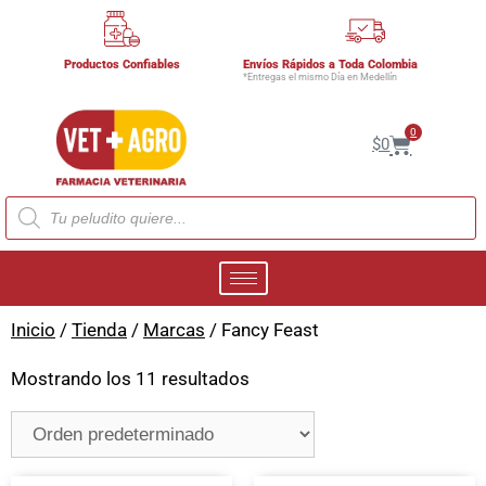
Productos Confiables
Envíos Rápidos a Toda Colombia
*Entregas el mismo Día en Medellín
0
$
0
Inicio
/
Tienda
/
Marcas
/ Fancy Feast
Mostrando los 11 resultados