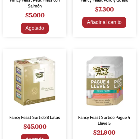
Fancy Feast Petit Filets con
Fancy Feast Pollo y Queso
Salmón
$
7.300
$
5.000
Añadir al carrito
Agotado
Fancy Feast Surtido 8 Latas
Fancy Feast Surtido Pague 4
Lleve 5
$
45.000
$
21.900