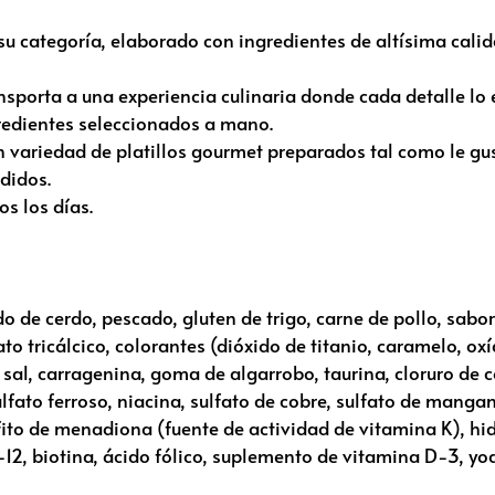
u categoría, elaborado con ingredientes de altísima calid
sporta a una experiencia culinaria donde cada detalle lo 
edientes seleccionados a mano.
 variedad de platillos gourmet preparados tal como le gu
didos.
s los días.
 de cerdo, pescado, gluten de trigo, carne de pollo, sabore
o tricálcico, colorantes (dióxido de titanio, caramelo, oxíd
 sal, carragenina, goma de algarrobo, taurina, cloruro de co
fato ferroso, niacina, sulfato de cobre, sulfato de manga
ito de menadiona (fuente de actividad de vitamina K), hid
2, biotina, ácido fólico, suplemento de vitamina D-3, yod