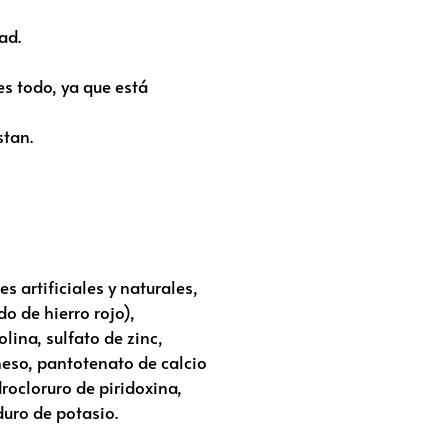
ad.
es todo, ya que está
stan.
s artificiales y naturales,
o de hierro rojo),
lina, sulfato de zinc,
neso, pantotenato de calcio
rocloruro de piridoxina,
uro de potasio.