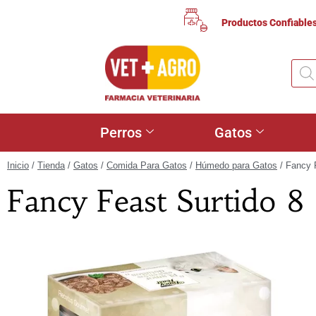
Productos Confiable
Perros
Gatos
Inicio
/
Tienda
/
Gatos
/
Comida Para Gatos
/
Húmedo para Gatos
/ Fancy F
Fancy Feast Surtido 8 