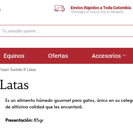
Envíos Rápidos a Toda Colombia
s
*Entregas el mismo Día en Medellín
Equinos
Ofertas
Accesorios
east Surtido 8 Latas
Latas
Es un alimento húmedo gourmet para gatos, único en su catego
de altísima calidad que les encantará.
Presentación:
85gr