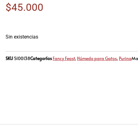
$
45.000
Sin existencias
SKU
5100138
Categorías
Fancy Feast
,
Húmedo para Gatos
,
Purina
Ma