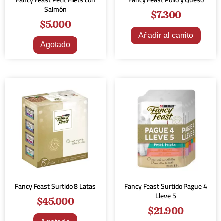
Fancy Feast Petit Filets con
Fancy Feast Pollo y Queso
Salmón
$
7.300
$
5.000
Añadir al carrito
Agotado
Fancy Feast Surtido 8 Latas
Fancy Feast Surtido Pague 4
Lleve 5
$
45.000
$
21.900