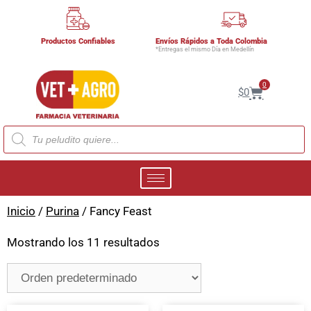
Productos Confiables
Envíos Rápidos a Toda Colombia
*Entregas el mismo Día en Medellín
0
$
0
Inicio
/
Purina
/ Fancy Feast
Mostrando los 11 resultados