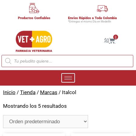
Productos Confiables
Envíos Rápidos a Toda Colombia
*Entregas el mismo Día en Medellín
0
$
0
Inicio
/
Tienda
/
Marcas
/ Italcol
Mostrando los 5 resultados