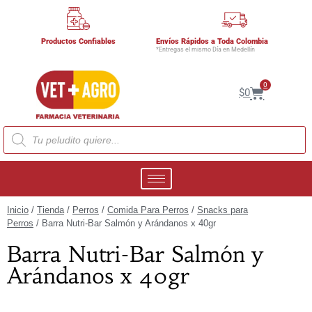
Productos Confiables
Envíos Rápidos a Toda Colombia
*Entregas el mismo Día en Medellín
0
$
0
Inicio
/
Tienda
/
Perros
/
Comida Para Perros
/
Snacks para
Perros
/ Barra Nutri-Bar Salmón y Arándanos x 40gr
Barra Nutri-Bar Salmón y
Arándanos x 40gr