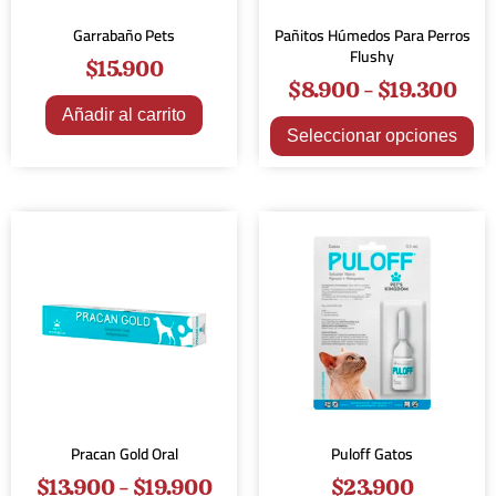
Garrabaño Pets
Pañitos Húmedos Para Perros
Flushy
$
15.900
$
8.900
-
$
19.300
Añadir al carrito
Seleccionar opciones
Pracan Gold Oral
Puloff Gatos
$
13.900
-
$
19.900
$
23.900