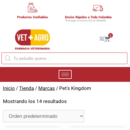
Productos Confiables
Envíos Rápidos a Toda Colombia
*Entregas el mismo Día en Medellín
0
$
0
Inicio
/
Tienda
/
Marcas
/ Pet's Kingdom
Mostrando los 14 resultados