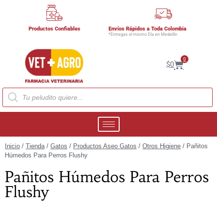
Productos Confiables
Envíos Rápidos a Toda Colombia
*Entregas el mismo Día en Medellín
0
$
0
Inicio
/
Tienda
/
Gatos
/
Productos Aseo Gatos
/
Otros Higiene
/ Pañitos
Húmedos Para Perros Flushy
Pañitos Húmedos Para Perros
Flushy