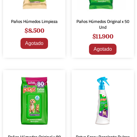
Paños Húmedos Limpieza
Paños Húmedos Original x 50
Und
$
8.500
$
11.900
Agotado
Agotado