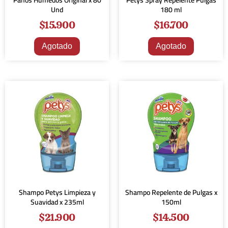
Paños Húmedos Original x 80
Petys Spray Repelente Pulgas
Und
180 ml
$
15.900
$
16.700
Agotado
Agotado
Shampo Petys Limpieza y
Shampo Repelente de Pulgas x
Suavidad x 235ml
150ml
$
21.900
$
14.500