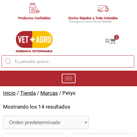
Productos Confiables
Envíos Rápidos a Toda Colombia
*Entregas el mismo Día en Medellín
0
$
0
Inicio
/
Tienda
/
Marcas
/ Petys
Mostrando los 14 resultados