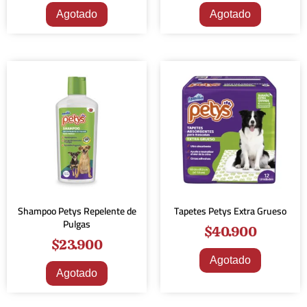
Agotado
Agotado
Shampoo Petys Repelente de
Tapetes Petys Extra Grueso
Pulgas
$
40.900
$
23.900
Agotado
Agotado