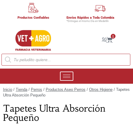
Productos Confiables
Envíos Rápidos a Toda Colombia
*Entregas el mismo Día en Medellín
0
$
0
Inicio
/
Tienda
/
Perros
/
Productos Aseo Perros
/
Otros Higiene
/ Tapetes
Ultra Absorción Pequeño
Tapetes Ultra Absorción
Pequeño