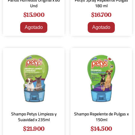
Paños Húmedos Original x 80
Petys Spray Repelente Pulgas
Und
180 ml
$
15.900
$
16.700
Agotado
Agotado
Shampo Petys Limpieza y
Shampo Repelente de Pulgas x
Suavidad x 235ml
150ml
$
21.900
$
14.500