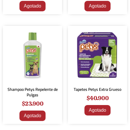
Agotado
Agotado
Shampoo Petys Repelente de
Tapetes Petys Extra Grueso
Pulgas
$
40.900
$
23.900
Agotado
Agotado