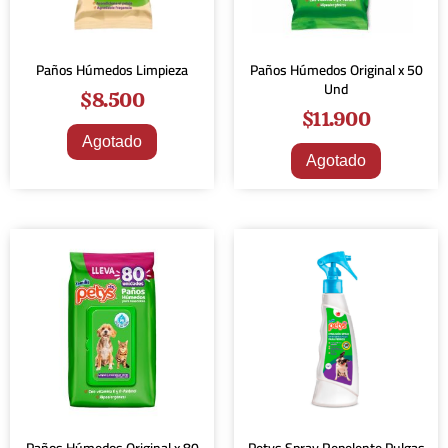
Paños Húmedos Limpieza
Paños Húmedos Original x 50
Und
$
8.500
$
11.900
Agotado
Agotado