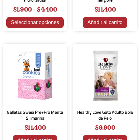
hidrolizadas
Jengibre
$
1.900
-
$
4.400
$
11.400
Seleccionar opciones
Añadir al carrito
Galletas Swesi Pre+Pro Menta
Healthy Love Gato Adulto Bola
Silimarina
de Pelo
$
11.400
$
9.900