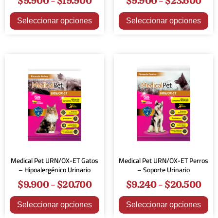
$
9.900
-
$
19.900
$
9.900
-
$
23.600
Seleccionar opciones
Seleccionar opciones
Medical Pet URN/OX-ET Gatos
Medical Pet URN/OX-ET Perros
– Hipoalergénico Urinario
– Soporte Urinario
$
9.900
-
$
20.700
$
9.240
-
$
20.500
Seleccionar opciones
Seleccionar opciones