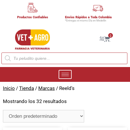
Productos Confiables
Envíos Rápidos a Toda Colombia
*Entregas el mismo Día en Medellín
0
$
0
Inicio
/
Tienda
/
Marcas
/ Reeld's
Mostrando los 32 resultados