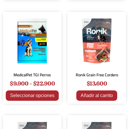
MedicalPet TGI Perros
Ronik Grain Free Cordero
$
9.900
-
$
22.900
$
13.600
Seleccionar opciones
Añadir al carrito