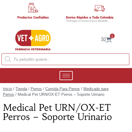
Productos Confiables
Envíos Rápidos a Toda Colombia
*Entregas el mismo Día en Medellín
0
$
0
Inicio
/
Tienda
/
Perros
/
Comida Para Perros
/
Medicado para
Perros
/ Medical Pet URN/OX-ET Perros – Soporte Urinario
Medical Pet URN/OX-ET
Perros – Soporte Urinario