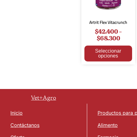
Artrit Flex Vitacrunch
$
42.400
-
$
68.300
Seleccionar
opciones
Vet+Agro
Inicio
Productos para 
Contáctanos
Alimento