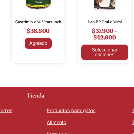
Gastrimin x 50 Vitacrunch
NeoIBP Oral x 30ml
$
38.800
$
37.900
-
$
42.900
Agotado
Seleccionar
opciones
Tienda
perros
Productos para gatos
Alimento