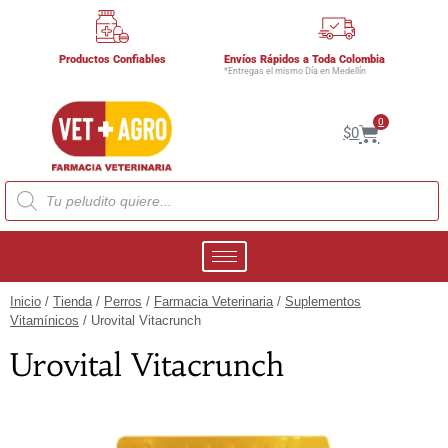
Productos Confiables
Envíos Rápidos a Toda Colombia
*Entregas el mismo Día en Medellín
0
$
0
Inicio
/
Tienda
/
Perros
/
Farmacia Veterinaria
/
Suplementos
Vitamínicos
/ Urovital Vitacrunch
Urovital Vitacrunch