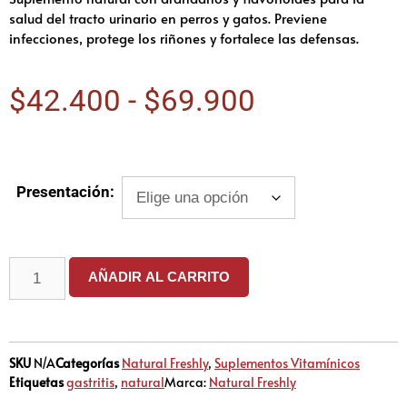
salud del tracto urinario en perros y gatos. Previene
infecciones, protege los riñones y fortalece las defensas.
$
42.400
-
$
69.900
Presentación:
AÑADIR AL CARRITO
SKU
N/A
Categorías
Natural Freshly
,
Suplementos Vitamínicos
Etiquetas
gastritis
,
natural
Marca:
Natural Freshly