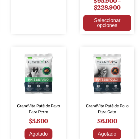
$
95.900
-
$
228.900
Seleccionar
opciones
GrandVita Paté de Pavo
GrandVita Paté de Pollo
Para Perro
Para Gato
$
5.600
$
6.000
Agotado
Agotado