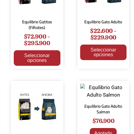
Equilibrio Gatitos
Equilibrio Gato Adulto
(Filhotes)
$
22.600
-
$
72.900
-
$
229.900
$
295.900
Seleccionar
opciones
Seleccionar
opciones
Equilibrio Gato Adulto
Salmon
$
76.900
Agotado