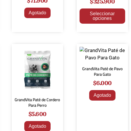
$
71.900
$
325.900
Agotado
Seleccionar
opciones
GrandVita Paté de Pavo
Para Gato
$
6.000
Agotado
GrandVita Paté de Cordero
Para Perro
$
5.600
Agotado