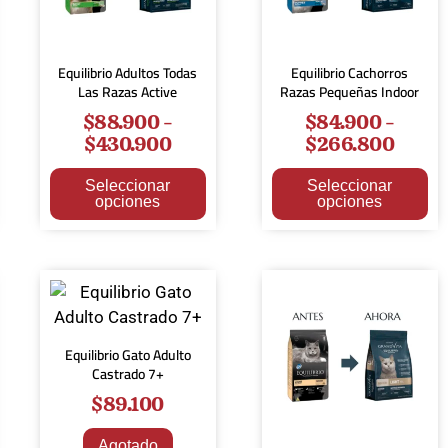
Equilibrio Adultos Todas
Equilibrio Cachorros
Las Razas Active
Razas Pequeñas Indoor
$
88.900
-
$
84.900
-
$
430.900
$
266.800
Seleccionar
Seleccionar
opciones
opciones
Equilibrio Gato Adulto
Castrado 7+
$
89.100
Agotado