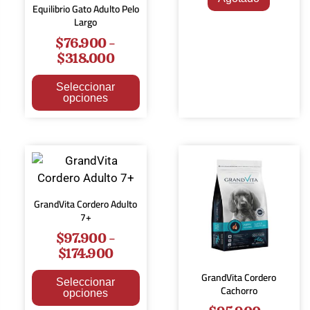
Equilibrio Gato Adulto Pelo
Largo
$
76.900
-
$
318.000
Seleccionar
opciones
GrandVita Cordero Adulto
7+
$
97.900
-
$
174.900
GrandVita Cordero
Seleccionar
Cachorro
opciones