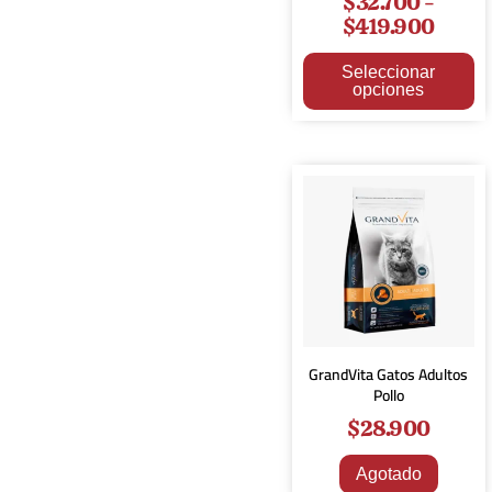
$
32.700
-
$
419.900
Seleccionar
opciones
GrandVita Gatos Adultos
Pollo
$
28.900
Agotado