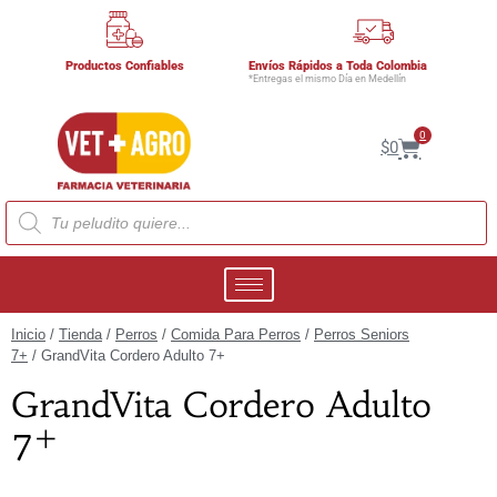
Productos Confiables
Envíos Rápidos a Toda Colombia
*Entregas el mismo Día en Medellín
0
$
0
Inicio
/
Tienda
/
Perros
/
Comida Para Perros
/
Perros Seniors
7+
/ GrandVita Cordero Adulto 7+
GrandVita Cordero Adulto
7+