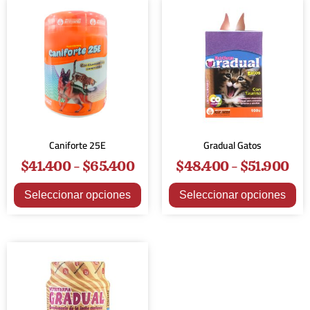
Caniforte 25E
Gradual Gatos
$
41.400
-
$
65.400
$
48.400
-
$
51.900
Seleccionar opciones
Seleccionar opciones