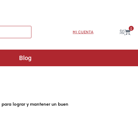
0
$
0
MI CUENTA
Blog
, para lograr y mantener un buen