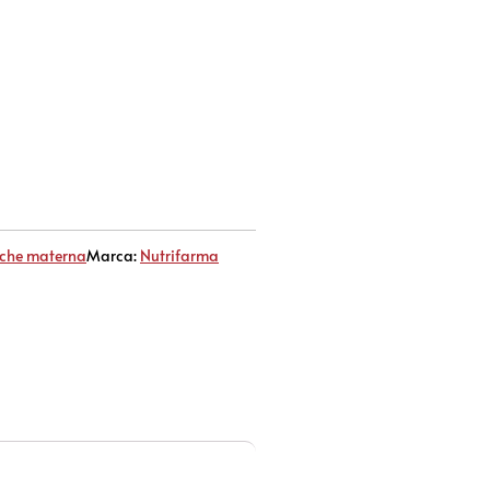
eche materna
Marca:
Nutrifarma