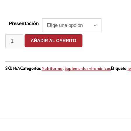
Presentación
AÑADIR AL CARRITO
SKU
N/A
Categorías
Nutrifarma
,
Suplementos vitamínicos
Etiqueta
l