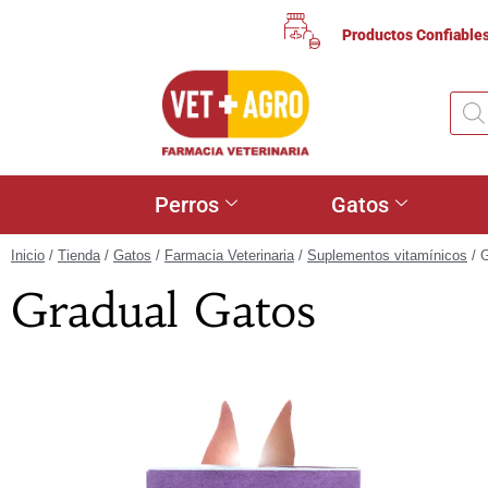
Productos Confiable
Perros
Gatos
Inicio
/
Tienda
/
Gatos
/
Farmacia Veterinaria
/
Suplementos vitamínicos
/ 
Gradual Gatos