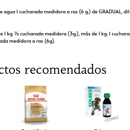
de agua 1 cucharada medidora a ras (6 g.) de GRADUAL, dilu
de 1 kg. ½ cucharada medidora (3g.), más de 1 kg. 1 cuchar
ada medidora a ras (6g).
ctos recomendados