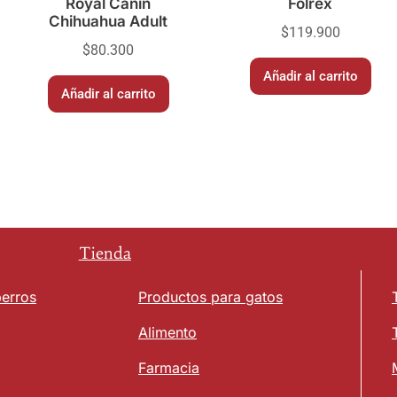
Royal Canin
Folrex
Chihuahua Adult
$
119.900
$
80.300
Añadir al carrito
Añadir al carrito
Tienda
perros
Productos para gatos
Alimento
Farmacia