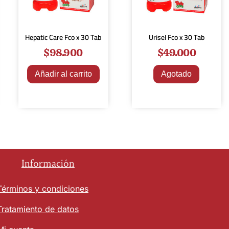
Hepatic Care Fco x 30 Tab
Urisel Fco x 30 Tab
$
98.900
$
49.000
Añadir al carrito
Agotado
Información
Términos y condiciones
Tratamiento de datos