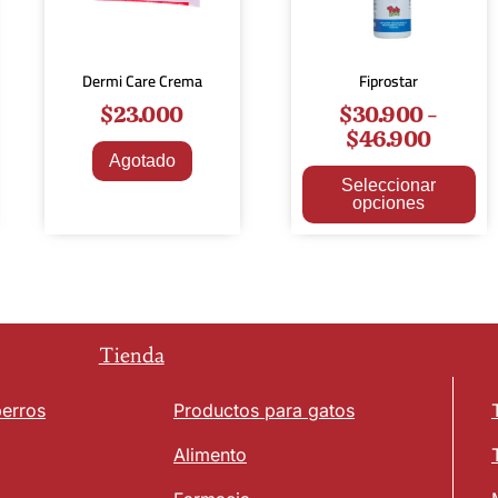
Dermi Care Crema
Fiprostar
$
23.000
$
30.900
-
$
46.900
Agotado
Seleccionar
opciones
Tienda
perros
Productos para gatos
Alimento