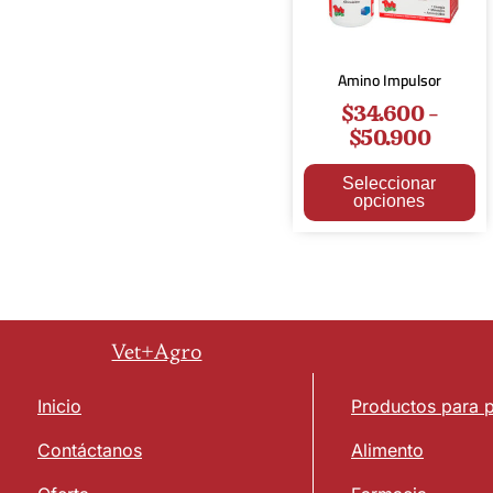
Amino Impulsor
$
34.600
-
$
50.900
Seleccionar
opciones
Vet+Agro
Inicio
Productos para 
Contáctanos
Alimento