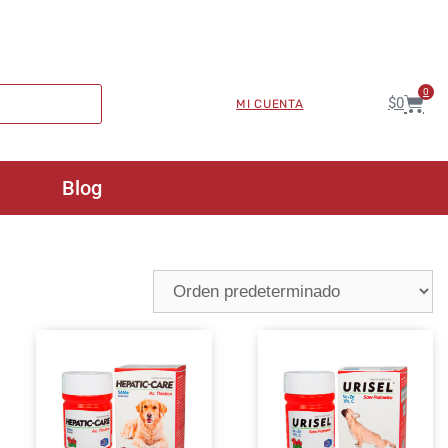
0
$
0
MI CUENTA
Blog