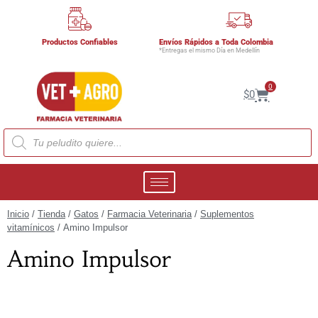
Productos Confiables
Envíos Rápidos a Toda Colombia
*Entregas el mismo Día en Medellín
0
$
0
Inicio
/
Tienda
/
Gatos
/
Farmacia Veterinaria
/
Suplementos
vitamínicos
/ Amino Impulsor
Amino Impulsor