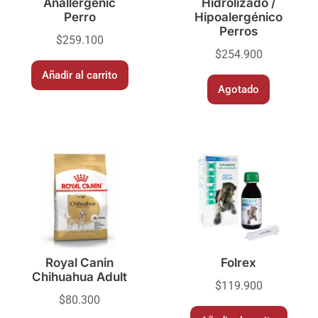
Anallergenic
Hidrolizado /
Perro
Hipoalergénico
Perros
$
259.100
$
254.900
Añadir al carrito
Agotado
Royal Canin
Folrex
Chihuahua Adult
$
119.900
$
80.300