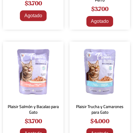
Perro
$
3.700
$
3.700
Agotado
Agotado
Plaisir Salmón y Bacalao para
Plaisir Trucha y Camarones
Gato
para Gato
$
3.700
$
4.000