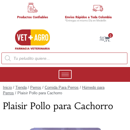
Productos Confiables
Envíos Rápidos a Toda Colombia
*Entregas el mismo Día en Medellín
0
$
0
Inicio
/
Tienda
/
Perros
/
Comida Para Perros
/
Húmedo para
Perros
/ Plaisir Pollo para Cachorro
Plaisir Pollo para Cachorro