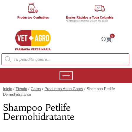
Productos Confiables
Envíos Rápidos a Toda Colombia
*Entregas el mismo Día en Medellín
0
$
0
Inicio
/
Tienda
/
Gatos
/
Productos Aseo Gatos
/ Shampoo Petlife
Dermohidratante
Shampoo Petlife
Dermohidratante