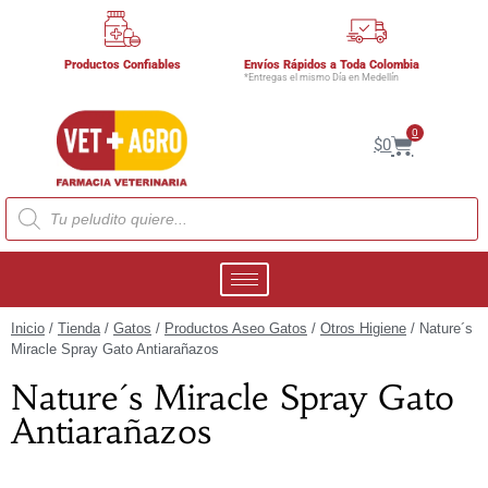
Productos Confiables
Envíos Rápidos a Toda Colombia
*Entregas el mismo Día en Medellín
0
$
0
Inicio
/
Tienda
/
Gatos
/
Productos Aseo Gatos
/
Otros Higiene
/ Nature´s
Miracle Spray Gato Antiarañazos
Nature´s Miracle Spray Gato
Antiarañazos