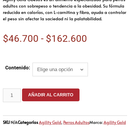
adultos con sobrepeso o tendencia a la obesidad. Su fórmula
reducida en calorías, con L-carnitina y fibra, ayuda a controlar
el peso sin afectar la saciedad ni la palatabilidad.
$
46.700
-
$
162.600
Contenido:
AÑADIR AL CARRITO
SKU
N/A
Categorías
Agility Gold
,
Perros Adultos
Marca:
Agility Gold