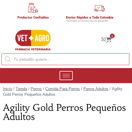
Productos Confiables
Envíos Rápidos a Toda Colombia
*Entregas el mismo Día en Medellín
0
$
0
Inicio
/
Tienda
/
Perros
/
Comida Para Perros
/
Perros Adultos
/ Agility
Gold Perros Pequeños Adultos
Agility Gold Perros Pequeños
Adultos