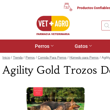
Productos Confiable
Perros
Gatos
Inicio
/
Tienda
/
Perros
/
Comida Para Perros
/
Húmedo para Perros
/ Agili
Agility Gold Trozos D