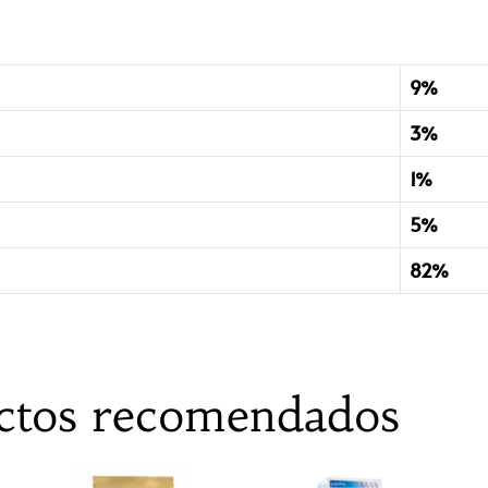
9%
3%
1%
5%
82%
ctos recomendados