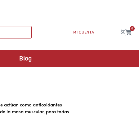
0
$
0
MI CUENTA
Blog
ue actúan como antioxidantes
o de la masa muscular, para todas