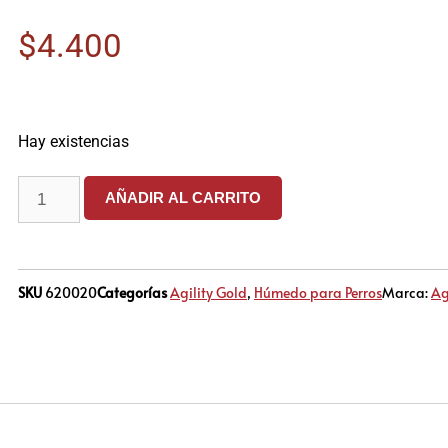
$
4.400
Hay existencias
AÑADIR AL CARRITO
SKU
620020
Categorías
Agility Gold
,
Húmedo para Perros
Marca:
Ag