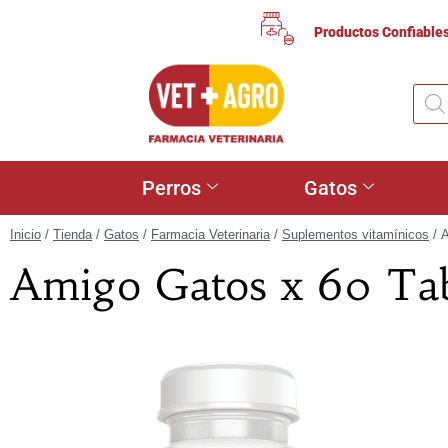
Productos Confiable
Perros
Gatos
Inicio
/
Tienda
/
Gatos
/
Farmacia Veterinaria
/
Suplementos vitamínicos
/ A
Amigo Gatos x 60 Tab