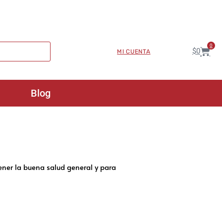
0
$
0
MI CUENTA
Blog
ener la buena salud general y para