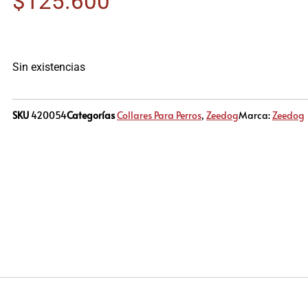
$
125.600
Sin existencias
SKU
420054
Categorías
Collares Para Perros
,
Zeedog
Marca:
Zeedog