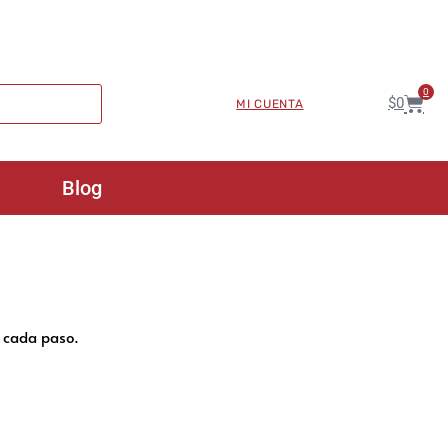
0
$
0
MI CUENTA
Blog
n cada paso.