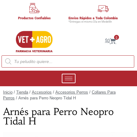
Productos Confiables
Envíos Rápidos a Toda Colombia
*Entregas el mismo Día en Medellín
0
$
0
Inicio
/
Tienda
/
Accesorios
/
Accesorios Perros
/
Collares Para
Perros
/ Arnés para Perro Neopro Tidal H
Arnés para Perro Neopro
Tidal H